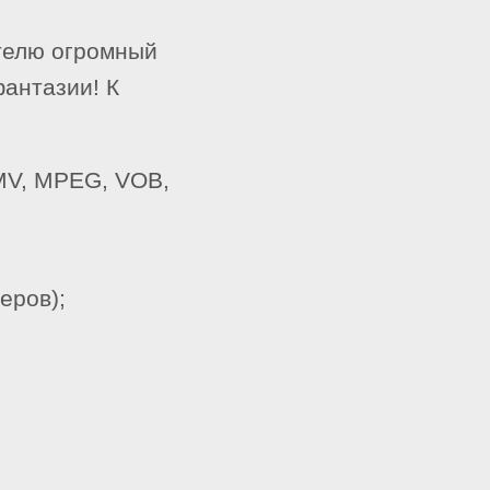
ателю огромный
фантазии! К
WMV, MPEG, VOB,
еров);