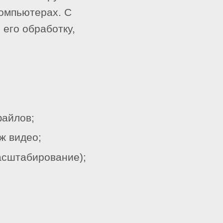
компьютерах. С
 его обработку,
файлов;
ж видео;
асштабирование);