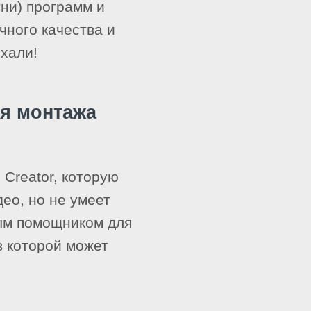
тни) программ и
чного качества и
хали!
ля монтажа
Creator, которую
део, но не умеет
ым помощником для
в которой может