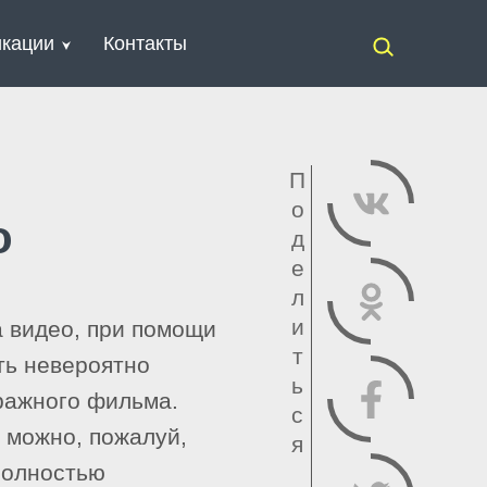
кации
Контакты
П
о
о
д
е
л
и
 видео, при помощи
т
ть невероятно
ь
ражного фильма.
с
 можно, пожалуй,
я
полностью