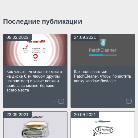
Последние публикации
05.02.2022
24.09.2021
Как узнать, чем занято место
Как пользоваться
на диске C (и любом другом
PatchCleaner, чтобы почистить
накопителе) и какие папки и
папку windows/installer
файлы занимают больше
всего места
1
2
23.09.2021
20.09.2021